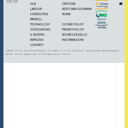
HLB
CROTONE
LABOUR
SESTO SAN GIOVANNI
CONSULTING
ROMA
PAYROLL
TECHNOLOGY
COOKIE POLICY
OUTSOURCING
PRIVACY POLICY
IL NOSTRO
SICUREZZA DELLE
IMPEGNO
INFORMAZIONI
CONTATTI
JOBCODE STP SRL - Corso di Porta Romana 6 - 20122 Milano - C.F. e P. IVA 10264100966 - numero iscrizione registro delle imprese:
REA MI - 2518121 - Capitale sociale: 10.526,32 quota versata: 10.526,32